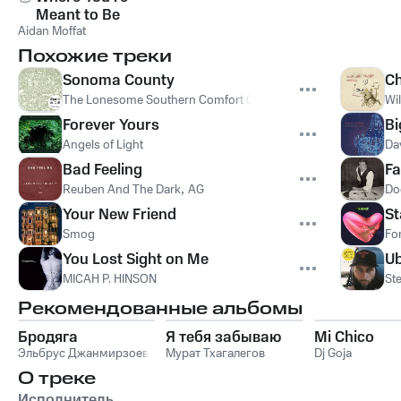
Meant to Be
Aidan Moffat
Похожие треки
Sonoma County
Ch
The Lonesome Southern Comfort Company
Wi
Forever Yours
Bi
Angels of Light
Da
Bad Feeling
Fa
Reuben And The Dark
,
AG
Do
Your New Friend
St
Smog
Fo
You Lost Sight on Me
Ub
MICAH P. HINSON
Ste
Рекомендованные альбомы
Бродяга
Я тебя забываю
Mi Chico
Эльбрус Джанмирзоев
Мурат Тхагалегов
Dj Goja
О треке
Исполнитель