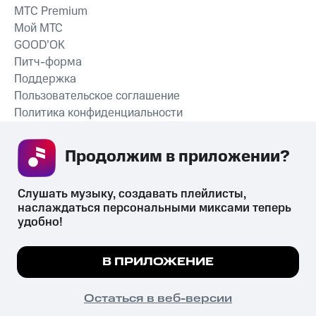
MTС Premium
Мой МТС
GOOD’OK
Питч-форма
Поддержка
Пользовательское соглашение
Политика конфиденциальности
Рекомендательные технологии
Продолжим в приложении? 
СКАЧАТЬ ПРИЛОЖЕНИЕ
Слушать музыку, создавать плейлисты, 
наслаждаться персональными миксами теперь 
удобно!
Незаконное потребление наркотических средств,
психотропных веществ, их аналогов причиняет вред здоровью,
Мы используем куки, чтобы на сайте все
В ПРИЛОЖЕНИЕ
их незаконный оборот запрещён и влечёт установленную
работало.
Подробнее
законодательством ответственность.
© 2026 ООО «КИОН».
ПОНЯТНО
Остаться в веб-версии
Все права защищены
18+