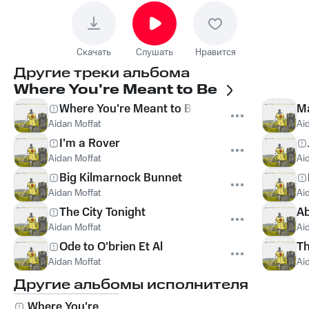
Скачать
Слушать
Нравится
Другие треки альбома
Where You're Meant to Be
Where You're Meant to Be
Ma
Aidan Moffat
Ai
I'm a Rover
Aidan Moffat
Ai
Big Kilmarnock Bunnet
Aidan Moffat
Ai
The City Tonight
Ab
Aidan Moffat
Ai
Ode to O'brien Et Al
Th
Aidan Moffat
Ai
Другие альбомы исполнителя
Where You're