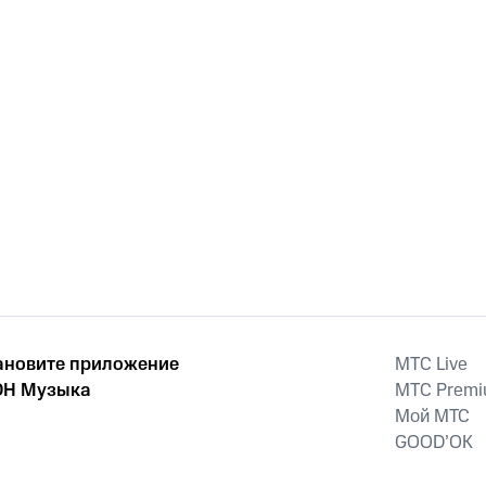
ановите приложение
MTС Live
Н Музыка
MTС Prem
Мой МТС
GOOD’OK