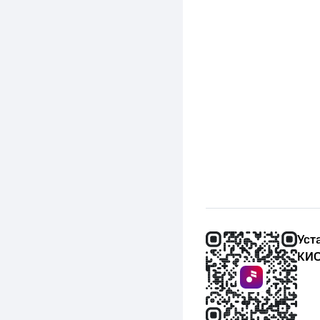
Уст
КИО