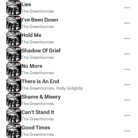
Lies
The Greenhornes
I've Been Down
The Greenhornes
Hold Me
The Greenhornes
Shadow Of Grief
The Greenhornes
No More
The Greenhornes
There Is An End
The Greenhornes
,
Holly Golightly
Shame & Misery
The Greenhornes
Can't Stand It
The Greenhornes
Good Times
The Greenhornes