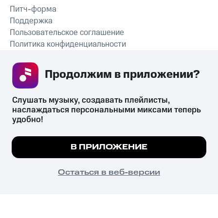
Питч-форма
Поддержка
Пользовательское соглашение
Политика конфиденциальности
Рекомендательные технологии
Продолжим в приложении? 
СКАЧАТЬ ПРИЛОЖЕНИЕ
Слушать музыку, создавать плейлисты, 
наслаждаться персональными миксами теперь 
удобно!
Незаконное потребление наркотических средств,
психотропных веществ, их аналогов причиняет вред здоровью,
Мы используем куки, чтобы на сайте все
В ПРИЛОЖЕНИЕ
их незаконный оборот запрещён и влечёт установленную
работало.
Подробнее
законодательством ответственность.
© 2026 ООО «КИОН».
ПОНЯТНО
Остаться в веб-версии
Все права защищены
18+
Главная
В приложение
Избранное