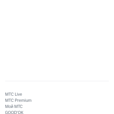
MTС Live
MTС Premium
Мой МТС
GOOD’OK