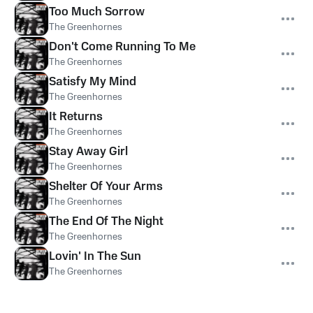
Too Much Sorrow
The Greenhornes
Don't Come Running To Me
The Greenhornes
Satisfy My Mind
The Greenhornes
It Returns
The Greenhornes
Stay Away Girl
The Greenhornes
Shelter Of Your Arms
The Greenhornes
The End Of The Night
The Greenhornes
Lovin' In The Sun
The Greenhornes