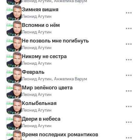
Леонид Агутин
,
Анжелика Варум
Зимняя вишня
Леонид Агутин
Вспомни о нём
Леонид Агутин
Не позволь мне погибнуть
Леонид Агутин
Никому не сестра
Леонид Агутин
Февраль
Леонид Агутин
,
Анжелика Варум
Мир зелёного цвета
Леонид Агутин
Колыбельная
Леонид Агутин
Двери в небеса
Леонид Агутин
Время последних романтиков