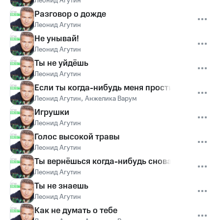
Леонид Агутин
Разговор о дожде
Леонид Агутин
Не унывай!
Леонид Агутин
Ты не уйдёшь
Леонид Агутин
Если ты когда-нибудь меня простишь
Леонид Агутин
,
Анжелика Варум
Игрушки
Леонид Агутин
Голос высокой травы
Леонид Агутин
Ты вернёшься когда-нибудь снова
Леонид Агутин
Ты не знаешь
Леонид Агутин
Как не думать о тебе