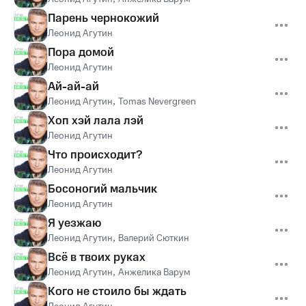
Парень чернокожий
Леонид Агутин
Пора домой
Леонид Агутин
Ай-ай-ай
Леонид Агутин
,
Tomas Nevergreen
Хоп хэй лала лэй
Леонид Агутин
Что происходит?
Леонид Агутин
Босоногий мальчик
Леонид Агутин
Я уезжаю
Леонид Агутин
,
Валерий Сюткин
Всё в твоих руках
Леонид Агутин
,
Анжелика Варум
Кого не стоило бы ждать