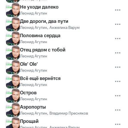
Не уходи далеко
Леонид Агутин
Две дороги, два пути
Леонид Агутин
,
Анжелика Варум
Половина сердца
Леонид Агутин
Отец рядом с тобой
Леонид Агутин
Ole' Ole'
Леонид Агутин
Всё ещё вернётся
Леонид Агутин
Остров
Леонид Агутин
Аэропорты
Леонид Агутин
,
Владимир Пресняков
Прощай
Леонид Агутин
,
Анжелика Варум