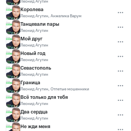
Леонид Агутин
Королева
Леонид Агутин
,
Анжелика Варум
Танцевали пары
Леонид Агутин
Мой друг
Леонид Агутин
Новый год
Леонид Агутин
Севастополь
Леонид Агутин
Граница
Леонид Агутин
,
Отпетые мошенники
Всё только для тебя
Леонид Агутин
Два сердца
Леонид Агутин
Не жди меня