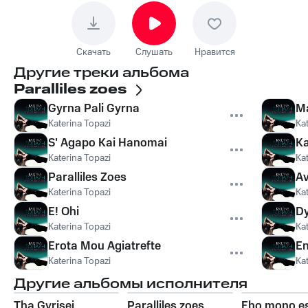
Скачать
Слушать
Нравится
Другие треки альбома
Paralliles zoes
Gyrna Pali Gyrna
Ma
Katerina Topazi
Ka
S' Agapo Kai Hanomai
Ka
Katerina Topazi
Ka
Paralliles Zoes
Av
Katerina Topazi
Ka
E! Ohi
Dy
Katerina Topazi
Ka
Erota Mou Agiatrefte
En
Katerina Topazi
Ka
Другие альбомы исполнителя
Tha Gyrisei
Paralliles zoes
Eho mono e