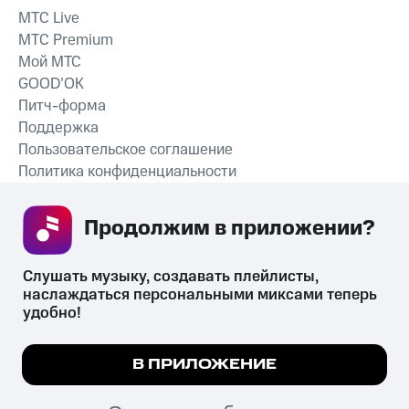
MTС Live
MTС Premium
Мой МТС
GOOD’OK
Питч-форма
Поддержка
Пользовательское соглашение
Политика конфиденциальности
Рекомендательные технологии
Продолжим в приложении? 
СКАЧАТЬ ПРИЛОЖЕНИЕ
Слушать музыку, создавать плейлисты, 
наслаждаться персональными миксами теперь 
удобно!
Незаконное потребление наркотических средств,
психотропных веществ, их аналогов причиняет вред здоровью,
Мы используем куки, чтобы на сайте все
В ПРИЛОЖЕНИЕ
их незаконный оборот запрещён и влечёт установленную
работало.
Подробнее
законодательством ответственность.
© 2026 ООО «КИОН».
ПОНЯТНО