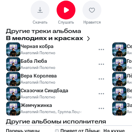
Скачать
Слушать
Нравится
Другие треки альбома
В мелодиях и красках
Черная кобра
С
Анатолий Полотно
Ан
Баба Люба
Го
Анатолий Полотно
Ан
Вера Королева
Л
Анатолий Полотно
Ан
Сказочки Синдбада
В
Анатолий Полотно
Ан
Жемчужинка
З
Анатолий Полотно
,
Группа Лоцмэн
Ан
Другие альбомы исполнителя
Парень улицы
Привет от Лёньки
На кухне