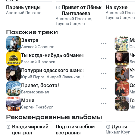
Парень улицы
Привет от Лёньки
На кухне
Анатолий Полотно
Пантелеева
Анатолий Поло
Группа Лоцмэн
Анатолий Полотно
,
Группа Лоцмэн
Похожие треки
Завтра
М
Алексей Созонов
Сл
Ты когда-нибудь обманешь
Ч
Евгений Шапорев
Бе
Попурри одесского шансона
У
Юрий Пурга
,
Андрей Лаленков
,
Никита Владимирович Бог
Бо
Привет, босота!
О
Беломорканал
Ми
Маня
Го
Сергей Гинзбург
Ми
Рекомендованные альбомы
Владимирский
Под этим небом
Дуэты
централ
все равны
Михаил Круг