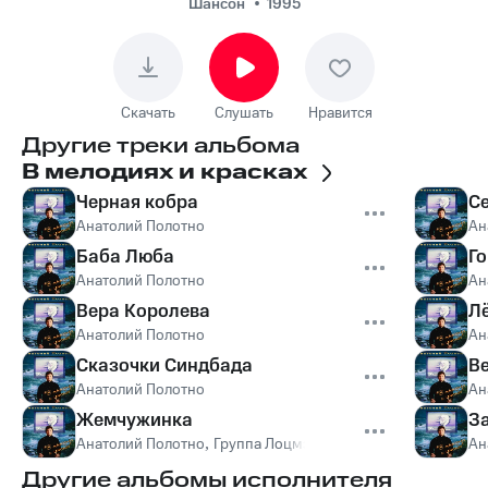
Шансон
1995
Скачать
Слушать
Нравится
Другие треки альбома
В мелодиях и красках
Черная кобра
С
Анатолий Полотно
Ан
Баба Люба
Го
Анатолий Полотно
Ан
Вера Королева
Л
Анатолий Полотно
Ан
Сказочки Синдбада
В
Анатолий Полотно
Ан
Жемчужинка
З
Анатолий Полотно
,
Группа Лоцмэн
Ан
Другие альбомы исполнителя