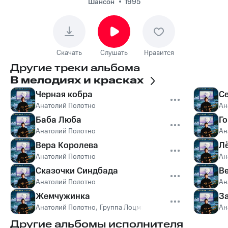
Шансон
1995
Скачать
Слушать
Нравится
Другие треки альбома
В мелодиях и красках
Черная кобра
С
Анатолий Полотно
Ан
Баба Люба
Го
Анатолий Полотно
Ан
Вера Королева
Л
Анатолий Полотно
Ан
Сказочки Синдбада
В
Анатолий Полотно
Ан
Жемчужинка
З
Анатолий Полотно
,
Группа Лоцмэн
Ан
Другие альбомы исполнителя