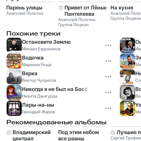
Парень улицы
Привет от Лёньки
На кухне
Анатолий Полотно
Пантелеева
Анатолий Поло
Группа Лоцмэн
Анатолий Полотно
,
Группа Лоцмэн
Похожие треки
Остановите Землю
Оц
Михаил Евдокимов
Ив
Водочка
Эх
Марьина Роща
Ми
Верка
Ни
Виктор Чупретов
Сл
Никогда я не был на Босфоре
В
Никита Джигурда
Ви
Лары-на-ны
У
Геннадий Жаров
Ми
Рекомендованные альбомы
Владимирский
Под этим небом
Лучшие п
централ
все равны
Сергей Трофи