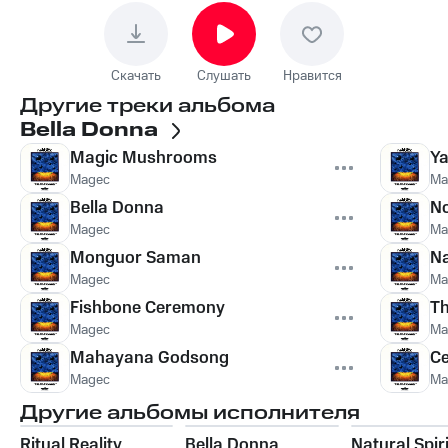
Скачать
Слушать
Нравится
Другие треки альбома
Bella Donna
Magic Mushrooms
Y
Magec
Ma
Bella Donna
No
Magec
Ma
Monguor Saman
N
Magec
Ma
Fishbone Ceremony
Th
Magec
Ma
Mahayana Godsong
Ce
Magec
Ma
Другие альбомы исполнителя
Ritual Reality
Bella Donna
Natural Spiri