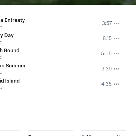
a Entreaty
3:57
c
ny Day
8:15
c
th Bound
5:05
c
ian Summer
3:39
c
id Island
4:35
c