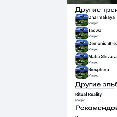
Другие тре
Dharmakaya
Magec
Taqwa
Magec
Demonic Str
Magec
Maha Shivara
Magec
Biosphere
Magec
Другие аль
Ritual Reality
Magec
Рекомендо