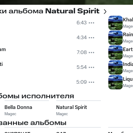
ки альбома
Natural Spirit
Khal
6:43
Mage
Rai
4:34
Mage
eam
Ear
7:08
Mage
ti
Ind
5:54
Mage
Liqu
5:09
Mage
бомы исполнителя
Bella Donna
Natural Spirit
Magec
Magec
ванные альбомы