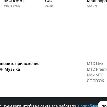
ЭКСПОНАТ
GAZ
Мальборо
MIA BOYKA
Zivert
SAYAN
ановите приложение
MTС Live
Н Музыка
MTС Prem
Мой МТС
GOOD’OK
наркотических средств, психотропных веществ, их аналогов причиня
ьзуем куки, чтобы на сайте все работало.
Подробнее
ПО