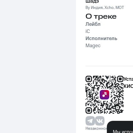
Шадэ
By Индия
,
Xcho
,
MOT
О треке
Лейбл
iC
Исполнитель
Magec
Уст
КИО
Незаконное потребление 
Мы испол