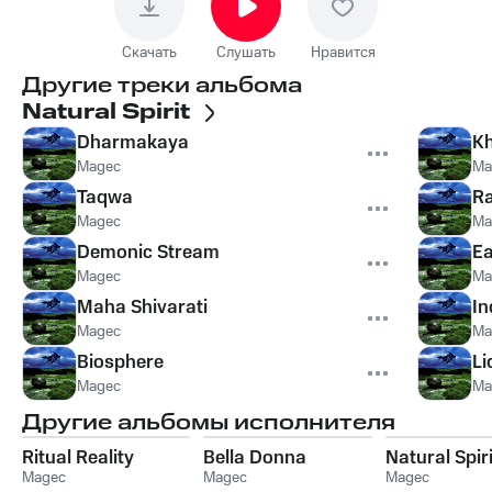
Скачать
Слушать
Нравится
Другие треки альбома
Natural Spirit
Dharmakaya
Kh
Magec
Ma
Taqwa
Ra
Magec
Ma
Demonic Stream
Ea
Magec
Ma
Maha Shivarati
I
Magec
Ma
Biosphere
Li
Magec
Ma
Другие альбомы исполнителя
Ritual Reality
Bella Donna
Natural Spiri
Magec
Magec
Magec