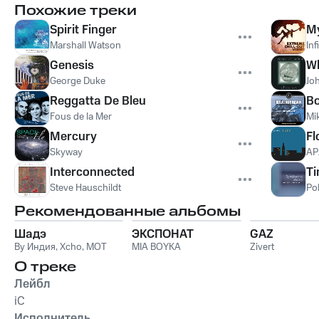
Похожие треки
Spirit Finger
My
Marshall Watson
Inf
Genesis
Wh
George Duke
Jo
Reggatta De Bleu
B
Fous de la Mer
Mi
Mercury
Fl
Skyway
AP
Interconnected
T
Steve Hauschildt
Po
Рекомендованные альбомы
Шадэ
ЭКСПОНАТ
GAZ
By Индия
,
Xcho
,
MOT
MIA BOYKA
Zivert
О треке
Лейбл
iC
Исполнитель