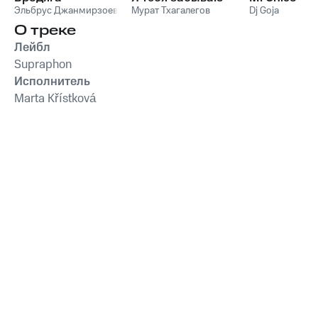
Эльбрус Джанмирзоев
Мурат Тхагалегов
Dj Goja
О треке
Лейбл
Supraphon
Исполнитель
Marta Křístková