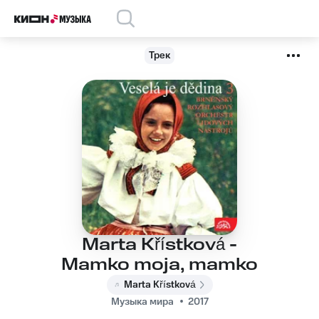
Трек
Marta Křístková -
Mamko moja, mamko
Marta Křístková
Музыка мира
2017