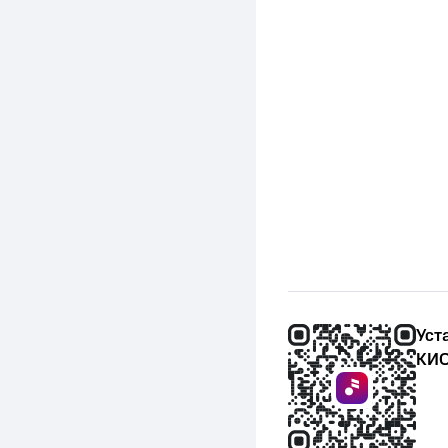
Уст
КИО