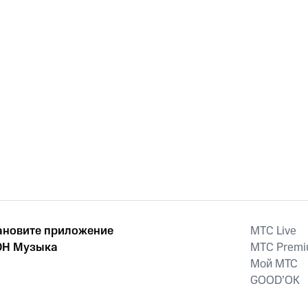
ановите приложение
MTС Live
Н Музыка
MTС Prem
Мой МТС
GOOD’OK