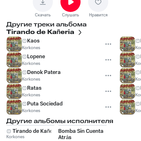
Скачать
Слушать
Нравится
Другие треки альбома
Tirando de Kañeria
Kaos
Korkones
Ko
Lopene
Korkones
Ko
Denok Patera
Korkones
Ko
Ratas
Korkones
Ko
Puta Sociedad
Korkones
Ko
Другие альбомы исполнителя
Tirando de Kañeria
Bomba Sin Cuenta
Korkones
Atrás