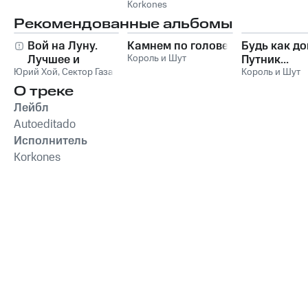
Korkones
Рекомендованные альбомы
Вой на Луну.
Камнем по голове
Будь как до
Лучшее и
Король и Шут
Путник...
Юрий Хой
неизданное
,
Сектор Газа
Король и Шут
О треке
Лейбл
Autoeditado
Исполнитель
Korkones