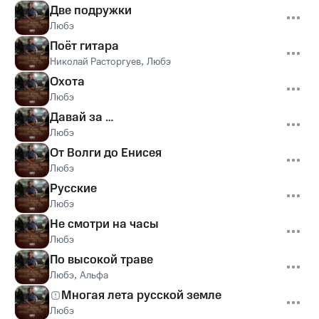
Две подружки
Любэ
Поёт гитара
Николай Расторгуев
,
Любэ
Охота
Любэ
Давай за …
Любэ
От Волги до Енисея
Любэ
Русские
Любэ
Не смотри на часы
Любэ
По высокой траве
Любэ
,
Альфа
Многая лета русской земле
Любэ