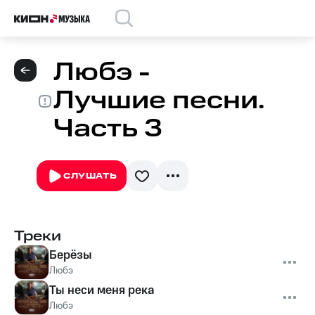
Любэ -
Лучшие песни.
Часть 3
СЛУШАТЬ
Треки
Берёзы
Любэ
Ты неси меня река
Любэ