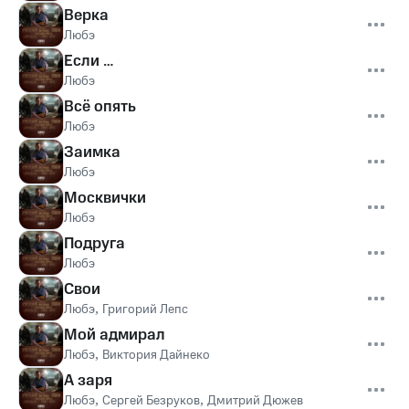
Верка
Любэ
Если …
Любэ
Всё опять
Любэ
Заимка
Любэ
Москвички
Любэ
Подруга
Любэ
Свои
Любэ
,
Григорий Лепс
Мой адмирал
Любэ
,
Виктория Дайнеко
А заря
Любэ
,
Сергей Безруков
,
Дмитрий Дюжев