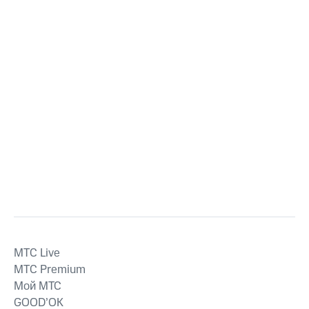
MTС Live
MTС Premium
Мой МТС
GOOD’OK