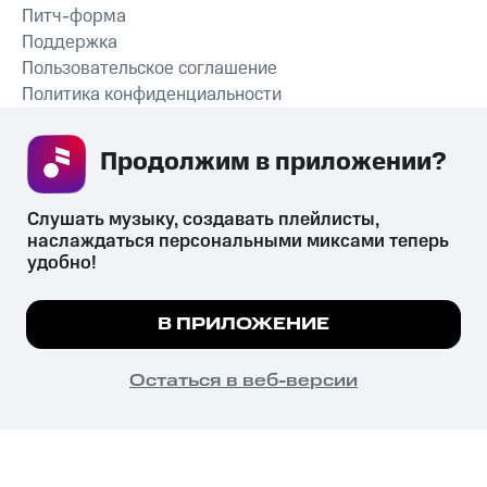
Питч-форма
Поддержка
Пользовательское соглашение
Политика конфиденциальности
Рекомендательные технологии
Продолжим в приложении? 
СКАЧАТЬ ПРИЛОЖЕНИЕ
Слушать музыку, создавать плейлисты, 
наслаждаться персональными миксами теперь 
удобно!
Незаконное потребление наркотических средств,
психотропных веществ, их аналогов причиняет вред здоровью,
Мы используем куки, чтобы на сайте все
В ПРИЛОЖЕНИЕ
их незаконный оборот запрещён и влечёт установленную
работало.
Подробнее
законодательством ответственность.
© 2026 ООО «КИОН».
ПОНЯТНО
Остаться в веб-версии
Все права защищены
18+
Главная
В приложение
Избранное