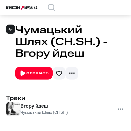
Чумацький
Шлях (CH.SH.) -
Вгору йдеш
СЛУШАТЬ
Треки
Вгору йдеш
Чумацький Шлях (CH.SH.)