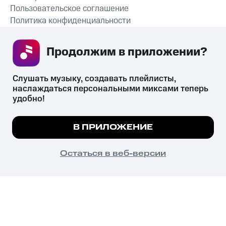
Пользовательское соглашение
Политика конфиденциальности
Рекомендательные технологии
Продолжим в приложении? 
СКАЧАТЬ ПРИЛОЖЕНИЕ
Слушать музыку, создавать плейлисты, 
наслаждаться персональными миксами теперь 
удобно!
Незаконное потребление наркотических средств,
психотропных веществ, их аналогов причиняет вред здоровью,
Мы используем куки, чтобы на сайте все
В ПРИЛОЖЕНИЕ
их незаконный оборот запрещён и влечёт установленную
работало.
Подробнее
законодательством ответственность.
© 2026 ООО «КИОН».
ПОНЯТНО
Остаться в веб-версии
Все права защищены
18+
Главная
В приложение
Избранное