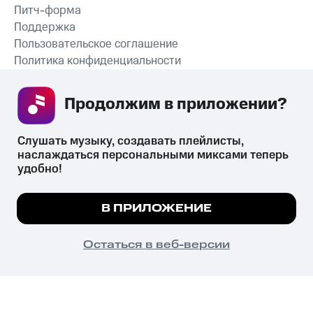
Питч-форма
Поддержка
Пользовательское соглашение
Политика конфиденциальности
Рекомендательные технологии
Продолжим в приложении? 
СКАЧАТЬ ПРИЛОЖЕНИЕ
Слушать музыку, создавать плейлисты, 
наслаждаться персональными миксами теперь 
удобно!
Незаконное потребление наркотических средств,
психотропных веществ, их аналогов причиняет вред здоровью,
Мы используем куки, чтобы на сайте все
В ПРИЛОЖЕНИЕ
их незаконный оборот запрещён и влечёт установленную
работало.
Подробнее
законодательством ответственность.
© 2026 ООО «КИОН».
ПОНЯТНО
Остаться в веб-версии
Все права защищены
18+
Главная
В приложение
Избранное