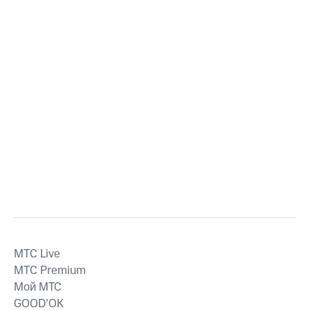
MTС Live
MTС Premium
Мой МТС
GOOD’OK