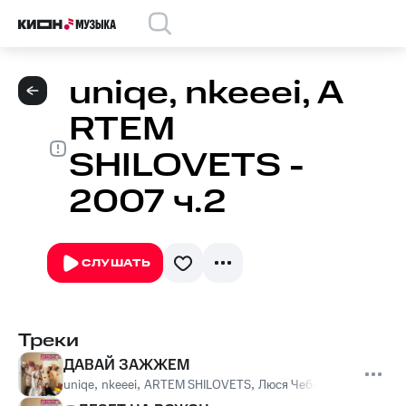
uniqe, nkeeei, A
RTEM
SHILOVETS -
2007 ч.2
СЛУШАТЬ
Треки
ДАВАЙ ЗАЖЖЕМ
uniqe
,
nkeeei
,
ARTEM SHILOVETS
,
Люся Чеботина