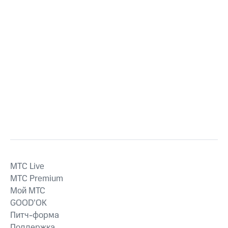
MTС Live
MTС Premium
Мой МТС
GOOD’OK
Питч-форма
Поддержка