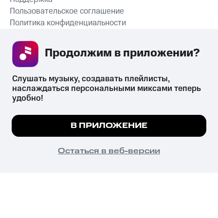
Пользовательское соглашение
Политика конфиденциальности
Рекомендательные технологии
Продолжим в приложении? 
СКАЧАТЬ ПРИЛОЖЕНИЕ
Слушать музыку, создавать плейлисты, 
наслаждаться персональными миксами теперь 
удобно!
Незаконное потребление наркотических средств,
психотропных веществ, их аналогов причиняет вред здоровью,
Мы используем куки, чтобы на сайте все
В ПРИЛОЖЕНИЕ
их незаконный оборот запрещён и влечёт установленную
работало.
Подробнее
законодательством ответственность.
© 2026 ООО «КИОН».
ПОНЯТНО
Остаться в веб-версии
Все права защищены
18+
Главная
В приложение
Избранное