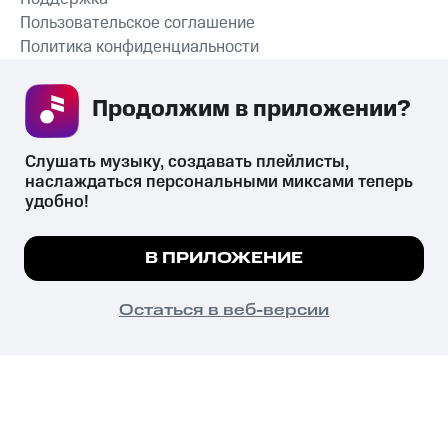
Пользовательское соглашение
Политика конфиденциальности
Рекомендательные технологии
Продолжим в приложении? 
СКАЧАТЬ ПРИЛОЖЕНИЕ
Слушать музыку, создавать плейлисты, 
наслаждаться персональными миксами теперь 
удобно!
Незаконное потребление наркотических средств,
психотропных веществ, их аналогов причиняет вред здоровью,
Мы используем куки, чтобы на сайте все
В ПРИЛОЖЕНИЕ
их незаконный оборот запрещён и влечёт установленную
работало.
Подробнее
законодательством ответственность.
© 2026 ООО «КИОН».
ПОНЯТНО
Остаться в веб-версии
Все права защищены
18+
Главная
В приложение
Избранное