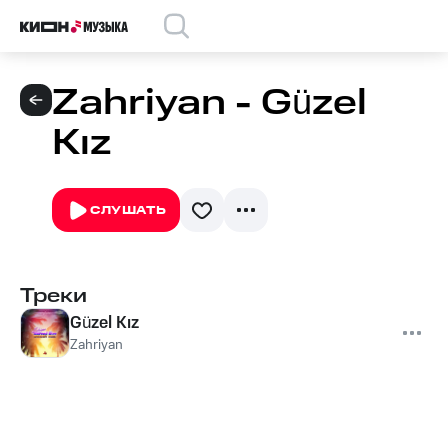
Zahriyan - Güzel
Kız
СЛУШАТЬ
Треки
Güzel Kız
Zahriyan