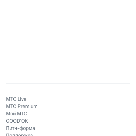
MTС Live
MTС Premium
Мой МТС
GOOD’OK
Питч-форма
Поддержка