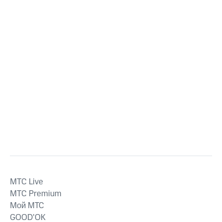
MTС Live
MTС Premium
Мой МТС
GOOD’OK