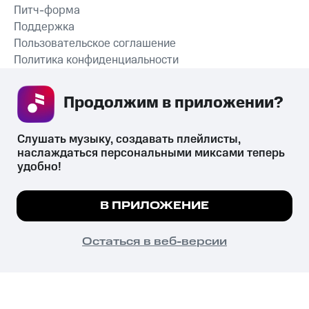
Питч-форма
Поддержка
Пользовательское соглашение
Политика конфиденциальности
Рекомендательные технологии
Продолжим в приложении? 
СКАЧАТЬ ПРИЛОЖЕНИЕ
Слушать музыку, создавать плейлисты, 
наслаждаться персональными миксами теперь 
удобно!
Незаконное потребление наркотических средств,
психотропных веществ, их аналогов причиняет вред здоровью,
Мы используем куки, чтобы на сайте все
В ПРИЛОЖЕНИЕ
их незаконный оборот запрещён и влечёт установленную
работало.
Подробнее
законодательством ответственность.
© 2026 ООО «КИОН».
ПОНЯТНО
Остаться в веб-версии
Все права защищены
18+
Главная
В приложение
Избранное