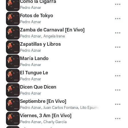
Como la Cigarra
Pedro Aznar
Fotos de Tokyo
Pedro Aznar
Zamba de Carnaval [En Vivo]
Pedro Aznar
,
Angela Irene
Zapatillas y Libros
Pedro Aznar
María Lando
Pedro Aznar
El Tungue Le
Pedro Aznar
Dicen Que Dicen
Pedro Aznar
Septiembre [En Vivo]
Pedro Aznar
,
Juan Carlos Fontana
,
Lito Epumer
Viernes, 3 Am [En Vivo]
Pedro Aznar
,
Charly García