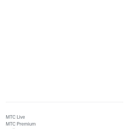
MTС Live
MTС Premium