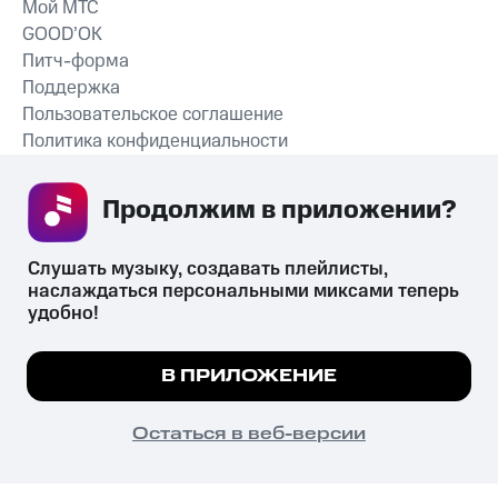
Мой МТС
GOOD’OK
Питч-форма
Поддержка
Пользовательское соглашение
Политика конфиденциальности
Рекомендательные технологии
Продолжим в приложении? 
СКАЧАТЬ ПРИЛОЖЕНИЕ
Слушать музыку, создавать плейлисты, 
наслаждаться персональными миксами теперь 
удобно!
Незаконное потребление наркотических средств,
психотропных веществ, их аналогов причиняет вред здоровью,
Мы используем куки, чтобы на сайте все
В ПРИЛОЖЕНИЕ
их незаконный оборот запрещён и влечёт установленную
работало.
Подробнее
законодательством ответственность.
© 2026 ООО «КИОН».
ПОНЯТНО
Остаться в веб-версии
Все права защищены
18+
Главная
В приложение
Избранное