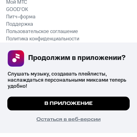
Мой МТС
GOOD’OK
Питч-форма
Поддержка
Пользовательское соглашение
Политика конфиденциальности
Рекомендательные технологии
Продолжим в приложении? 
СКАЧАТЬ ПРИЛОЖЕНИЕ
Слушать музыку, создавать плейлисты, 
наслаждаться персональными миксами теперь 
удобно!
Незаконное потребление наркотических средств,
психотропных веществ, их аналогов причиняет вред здоровью,
Мы используем куки, чтобы на сайте все
В ПРИЛОЖЕНИЕ
их незаконный оборот запрещён и влечёт установленную
работало.
Подробнее
законодательством ответственность.
© 2026 ООО «КИОН».
ПОНЯТНО
Остаться в веб-версии
Все права защищены
18+
Главная
В приложение
Избранное