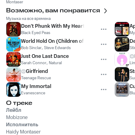
Montaser
Возможно, вам понравится
Музыка на все времена
Don't Phunk With My Heart
Ap
Black Eyed Peas
My
World Hold On (Children of the Sky)
De
Bob Sinclar
,
Steve Edwards
St
Just One Last Dance
Sarah Connor
,
Natural
Lim
Girlfriend
St
Teenage Rescue
Su
My Immortal
Cu
Evanescence
Bl
О треке
Лейбл
Mobizone
Исполнитель
Haidy Montaser