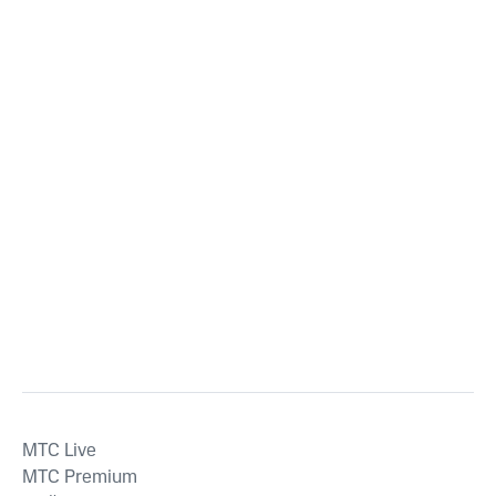
MTС Live
MTС Premium