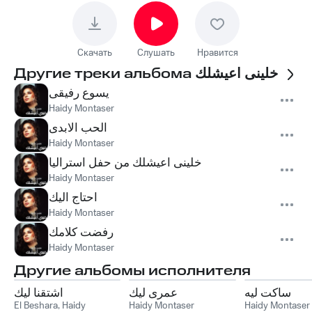
Скачать
Слушать
Нравится
Другие треки альбома
خلينى اعيشلك
يسوع رفيقى
Haidy Montaser
الحب الابدى
Haidy Montaser
خلينى اعيشلك من حفل استراليا
Haidy Montaser
احتاج اليك
Haidy Montaser
رفضت كلامك
Haidy Montaser
Другие альбомы исполнителя
ساكت ليه
عمرى ليك
اشتقنا ليك
El Beshara
,
Haidy
Haidy Montaser
Haidy Montaser