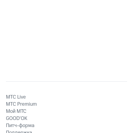
MTС Live
MTС Premium
Мой МТС
GOOD’OK
Питч-форма
Поддержка