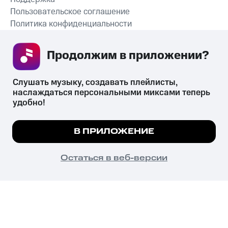
Пользовательское соглашение
Политика конфиденциальности
Рекомендательные технологии
Продолжим в приложении? 
СКАЧАТЬ ПРИЛОЖЕНИЕ
Слушать музыку, создавать плейлисты, 
наслаждаться персональными миксами теперь 
удобно!
Незаконное потребление наркотических средств,
психотропных веществ, их аналогов причиняет вред здоровью,
Мы используем куки, чтобы на сайте все
В ПРИЛОЖЕНИЕ
их незаконный оборот запрещён и влечёт установленную
работало.
Подробнее
законодательством ответственность.
© 2026 ООО «КИОН».
ПОНЯТНО
Остаться в веб-версии
Все права защищены
18+
Главная
В приложение
Избранное