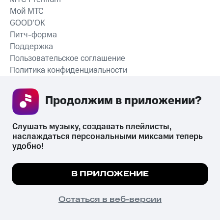
Мой МТС
GOOD’OK
Питч-форма
Поддержка
Пользовательское соглашение
Политика конфиденциальности
Рекомендательные технологии
Продолжим в приложении? 
СКАЧАТЬ ПРИЛОЖЕНИЕ
Слушать музыку, создавать плейлисты, 
наслаждаться персональными миксами теперь 
удобно!
Незаконное потребление наркотических средств,
психотропных веществ, их аналогов причиняет вред здоровью,
Мы используем куки, чтобы на сайте все
В ПРИЛОЖЕНИЕ
их незаконный оборот запрещён и влечёт установленную
работало.
Подробнее
законодательством ответственность.
© 2026 ООО «КИОН».
ПОНЯТНО
Остаться в веб-версии
Все права защищены
18+
Главная
В приложение
Избранное