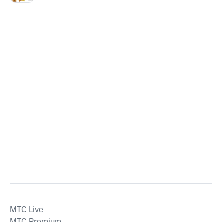
MTС Live
MTС Premium