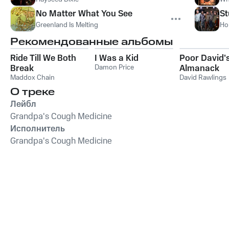
No Matter What You See
St
Greenland Is Melting
Ho
Рекомендованные альбомы
Ride Till We Both
I Was a Kid
Poor David'
Break
Damon Price
Almanack
Maddox Chain
David Rawlings
О треке
Лейбл
Grandpa's Cough Medicine
Исполнитель
Grandpa's Cough Medicine