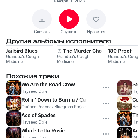
Кантри
2023
Скачать
Слушать
Нравится
Другие альбомы исполнителя
Jailbird Blues
The Murder Chord
180 Proof
Grandpa's Cough
Grandpa's Cough
Grandpa's Cou
Medicine
Medicine
Medicine
Похожие треки
We Are the Road Crew
St
Hayseed Dixie
Ha
Rollin' Down to Burma / Ça roule ma poule!
Ce
Québec Redneck Bluegrass Project
Ha
Ace of Spades
Th
Hayseed Dixie
Ha
Whole Lotta Rosie
An
Hayseed Dixie
Wh