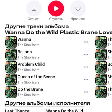
Скачать
Слушать
Нравится
Другие треки альбома
Wanna Do the Wild Plastic Brane Lov
Wanna
Th
The Stabilisers
The
Belinda
Sh
The Stabilisers
The
Problem Child
Bo
The Stabilisers
The
Queen of the Scene
My
The Stabilisers
The
Do the Brane
Th
The Stabilisers
The
Другие альбомы исполнителя
Last Chance
Wanna Do the Wild