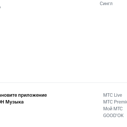
Сингл
a
ановите приложение
MTС Live
Н Музыка
MTС Prem
Мой МТС
GOOD’OK