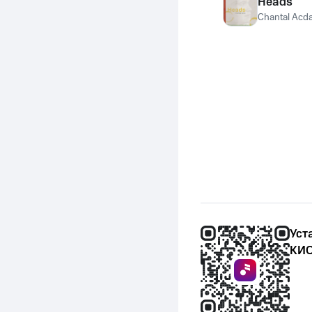
Heads
Chantal Acd
Уст
КИО