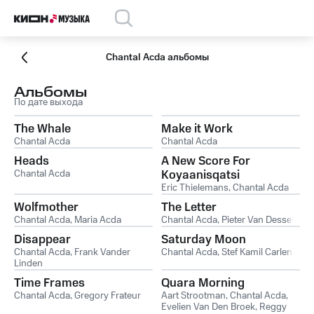
Chantal Acda альбомы
Альбомы
По дате выхода
The Whale
Make it Work
Chantal Acda
Chantal Acda
Heads
A New Score For
Chantal Acda
Koyaanisqatsi
Eric Thielemans
,
Chantal Acda
Wolfmother
The Letter
Chantal Acda
,
Maria Acda
Chantal Acda
,
Pieter Van Dessel
Disappear
Saturday Moon
Chantal Acda
,
Frank Vander
Chantal Acda
,
Stef Kamil Carlens
Linden
Time Frames
Quara Morning
Chantal Acda
,
Gregory Frateur
Aart Strootman
,
Chantal Acda
,
Evelien Van Den Broek
,
Reggy