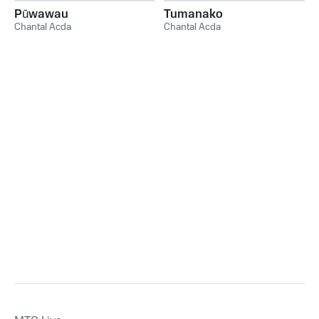
Van Bakel
,
Orkun Agir
,
Julian
Pūwawau
Tumanako
Edwardes
Chantal Acda
Chantal Acda