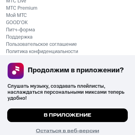
MTС Live
MTС Premium
Мой МТС
GOOD’OK
Питч-форма
Поддержка
Пользовательское соглашение
Политика конфиденциальности
Рекомендательные технологии
Продолжим в приложении? 
СКАЧАТЬ ПРИЛОЖЕНИЕ
Слушать музыку, создавать плейлисты, 
наслаждаться персональными миксами теперь 
удобно!
Незаконное потребление наркотических средств,
психотропных веществ, их аналогов причиняет вред здоровью,
Мы используем куки, чтобы на сайте все
В ПРИЛОЖЕНИЕ
их незаконный оборот запрещён и влечёт установленную
работало.
Подробнее
законодательством ответственность.
© 2026 ООО «КИОН».
ПОНЯТНО
Остаться в веб-версии
Все права защищены
18+