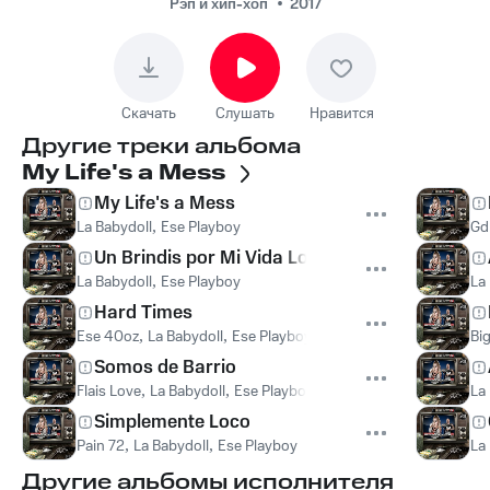
Рэп и хип-хоп
2017
Скачать
Слушать
Нравится
Другие треки альбома
My Life's a Mess
My Life's a Mess
La Babydoll
,
Ese Playboy
Gd
Un Brindis por Mi Vida Loca
La Babydoll
,
Ese Playboy
La
Hard Times
Ese 40oz
,
La Babydoll
,
Ese Playboy
Bi
Somos de Barrio
Flais Love
,
La Babydoll
,
Ese Playboy
La
Simplemente Loco
Pain 72
,
La Babydoll
,
Ese Playboy
La
Другие альбомы исполнителя