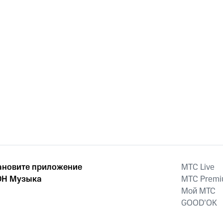
ановите приложение
MTС Live
Н Музыка
MTС Prem
Мой МТС
GOOD’OK