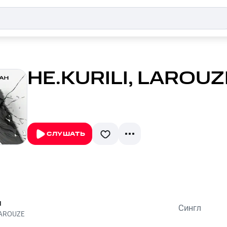
НЕ.KURILI, LAROUZ
СЛУШАТЬ
н
Сингл
AROUZE