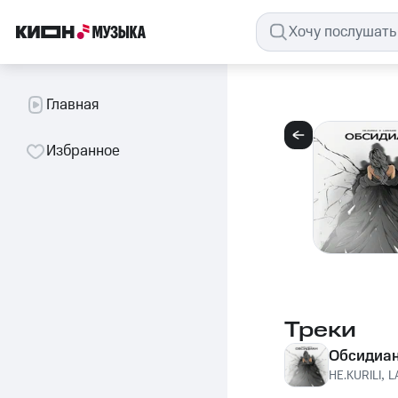
Главная
Избранное
Треки
Обсидиа
НЕ.KURILI
,
L