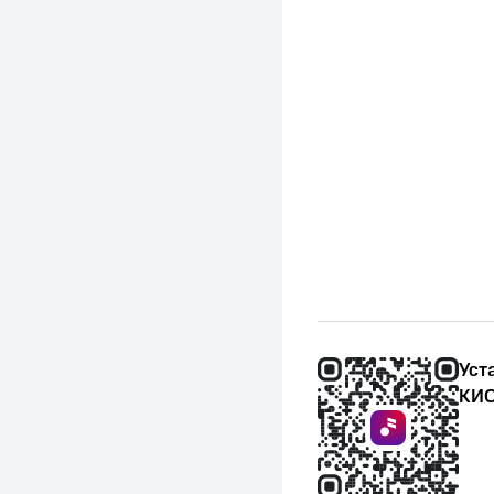
Уст
КИО