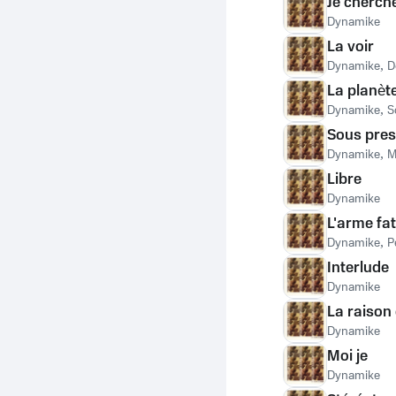
Je cherch
Dynamike
La voir
Dynamike
,
D
La planèt
Dynamike
,
S
Sous pres
Dynamike
,
M
Libre
Dynamike
L'arme fat
Dynamike
,
P
Interlude
Dynamike
La raison
Dynamike
Moi je
Dynamike