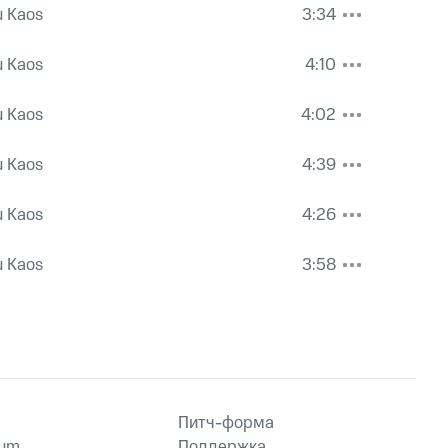
u Kaos
3:34
u Kaos
4:10
u Kaos
4:02
u Kaos
4:39
u Kaos
4:26
u Kaos
3:58
Питч-форма
ium
Поддержка