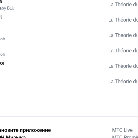
e
La Théorie d
aby BLU
t
La Théorie d
La Théorie d
oh
La Théorie d
oh
oi
La Théorie d
La Théorie d
ановите приложение
MTС Live
Н Музыка
MTС Prem