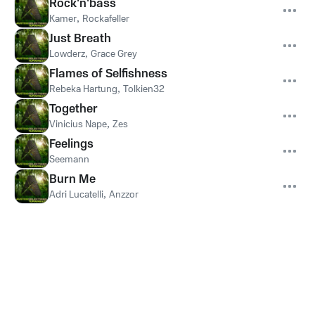
Rock'n'bass
Kamer
,
Rockafeller
Just Breath
Lowderz
,
Grace Grey
Flames of Selfishness
Rebeka Hartung
,
Tolkien32
Together
Vinicius Nape
,
Zes
Feelings
Seemann
Burn Me
Adri Lucatelli
,
Anzzor