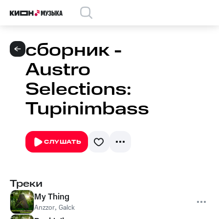
сборник -
Austro
Selections:
Tupinimbass
СЛУШАТЬ
Треки
My Thing
Anzzor
,
Galck