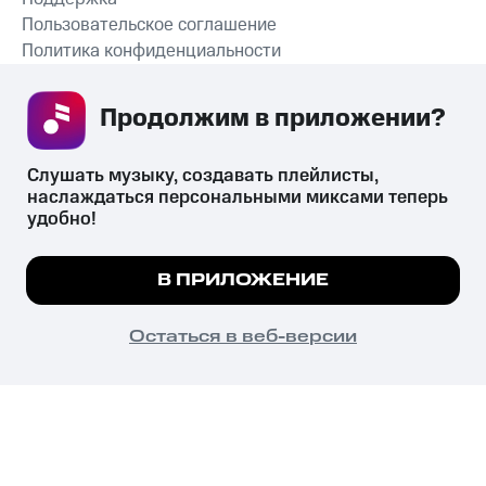
Пользовательское соглашение
Политика конфиденциальности
Рекомендательные технологии
Продолжим в приложении? 
СКАЧАТЬ ПРИЛОЖЕНИЕ
Слушать музыку, создавать плейлисты, 
наслаждаться персональными миксами теперь 
удобно!
Незаконное потребление наркотических средств,
психотропных веществ, их аналогов причиняет вред здоровью,
Мы используем куки, чтобы на сайте все
В ПРИЛОЖЕНИЕ
их незаконный оборот запрещён и влечёт установленную
работало.
Подробнее
законодательством ответственность.
© 2026 ООО «КИОН».
ПОНЯТНО
Остаться в веб-версии
Все права защищены
18+
Главная
В приложение
Избранное