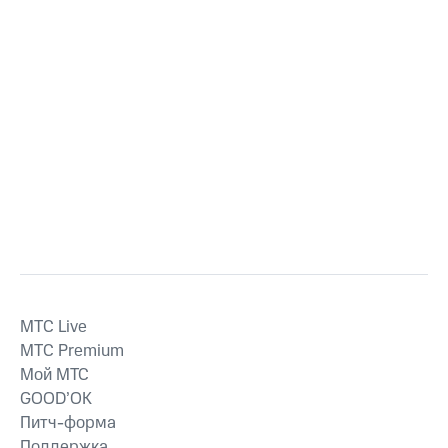
MTС Live
MTС Premium
Мой МТС
GOOD’OK
Питч-форма
Поддержка