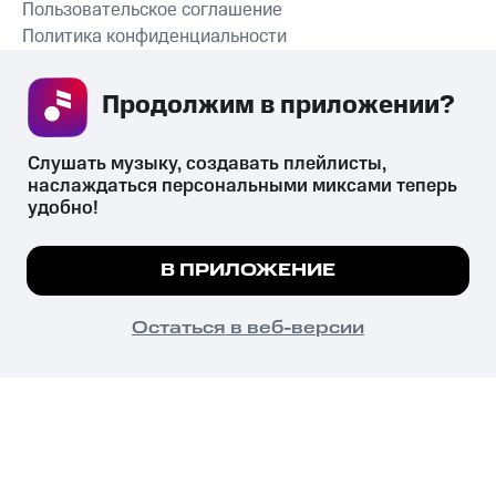
Пользовательское соглашение
Политика конфиденциальности
Рекомендательные технологии
Продолжим в приложении? 
СКАЧАТЬ ПРИЛОЖЕНИЕ
Слушать музыку, создавать плейлисты, 
наслаждаться персональными миксами теперь 
удобно!
Незаконное потребление наркотических средств,
психотропных веществ, их аналогов причиняет вред здоровью,
Мы используем куки, чтобы на сайте все
В ПРИЛОЖЕНИЕ
их незаконный оборот запрещён и влечёт установленную
работало.
Подробнее
законодательством ответственность.
© 2026 ООО «КИОН».
ПОНЯТНО
Остаться в веб-версии
Все права защищены
18+
Главная
В приложение
Избранное