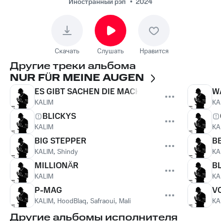
Иностранный рэп
2024
Скачать
Слушать
Нравится
Другие треки альбома
NUR FÜR MEINE AUGEN
ES GIBT SACHEN DIE MACHT MAN NICHT
W
KALIM
KA
BLICKYS
KALIM
KA
BIG STEPPER
B
KALIM
,
Shindy
KA
MILLIONÄR
B
KALIM
KA
P-MAG
VO
KALIM
,
HoodBlaq
,
Safraoui
,
Mali
KA
Другие альбомы исполнителя