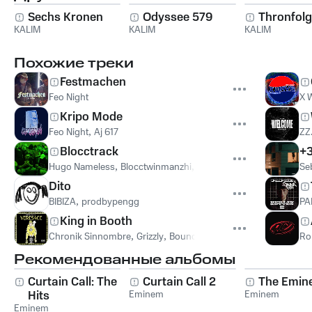
Sechs Kronen
Odyssee 579
Thronfolg
KALIM
KALIM
KALIM
Похожие треки
Festmachen
Feo Night
X 
Kripo Mode
Feo Night
,
Aj 617
ZZ
Blocctrack
+3
Hugo Nameless
,
Blocctwinmanzhi
,
Blocctwinbendo
,
KDM She
Se
Dito
BIBIZA
,
prodbypengg
PA
King in Booth
Chronik Sinnombre
,
Grizzly
,
Bouncy
Ro
Рекомендованные альбомы
Curtain Call: The
Curtain Call 2
The Emin
Hits
Eminem
Eminem
Eminem