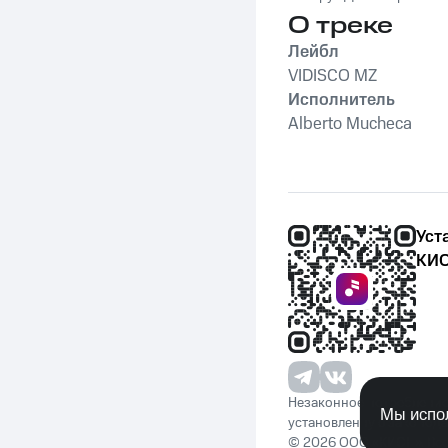
О треке
Лейбл
VIDISCO MZ
Исполнитель
Alberto Mucheca
Уст
КИО
Незаконное потребление 
Мы испол
установленную законода
© 2026 ООО «КИОН». Вс