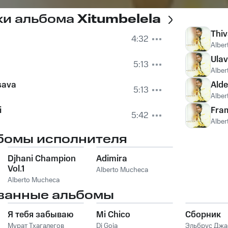
ки альбома
Xitumbelela
Thiv
4:32
Alber
Ulav
5:13
Alber
sava
Alde
5:13
Alber
i
Fra
5:42
Alber
бомы исполнителя
Djhani Champion
Adimira
Vol.1
Alberto Mucheca
Alberto Mucheca
ванные альбомы
Я тебя забываю
Mi Chico
Сборник
Мурат Тхагалегов
Dj Goja
Эльбрус Дж