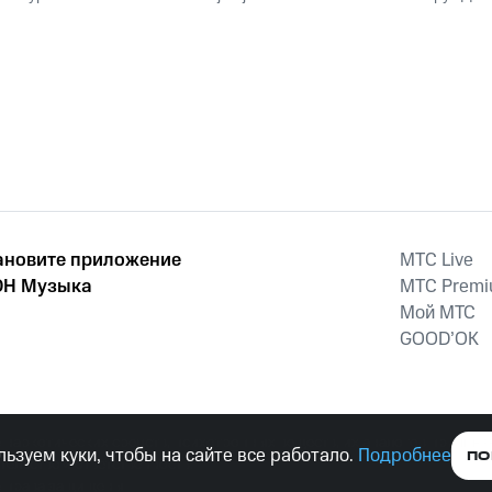
ановите приложение
MTС Live
Н Музыка
MTС Prem
Мой МТС
GOOD’OK
наркотических средств, психотропных веществ, их аналогов причиня
ьзуем куки, чтобы на сайте все работало.
Подробнее
ПО
тельством ответственность.
е права защищены