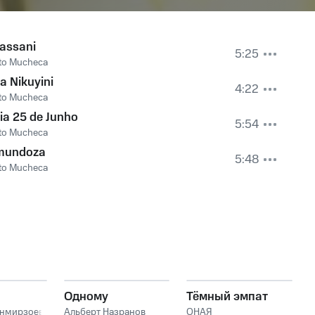
assani
5:25
to Mucheca
a Nikuyini
4:22
to Mucheca
ia 25 de Junho
5:54
to Mucheca
mundoza
5:48
to Mucheca
Одному
Тёмный эмпат
анмирзоев
Альберт Назранов
ОНАЯ