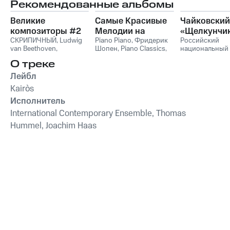
Рекомендованные альбомы
Pintscher
Ensemble
,
Pasca
Великие
Самые Красивые
Чайковский
композиторы #2
Мелодии на
«Щелкунчи
СКРИПИЧНЫЙ
,
Ludwig
Пианино
Piano Piano
,
Фридерик
Российский
van Beethoven
,
Шопен
,
Piano Classics
,
национальный
Фридерик Шопен
,
Пианино
молодежный
О треке
Франц Шуберт
,
Vivaldi
симфонически
String Orchestra
,
оркестр
Лейбл
Антонио Вивальди
Kairòs
Исполнитель
International Contemporary Ensemble, Thomas
Hummel, Joachim Haas