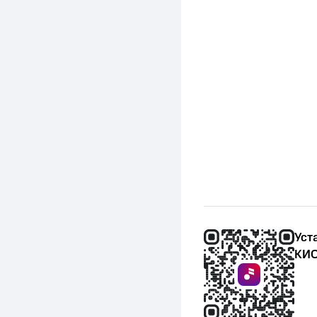
Уст
КИО