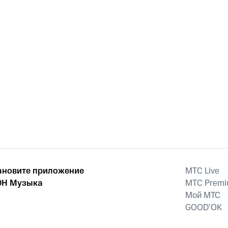
ановите приложение
MTС Live
Н Музыка
MTС Prem
Мой МТС
GOOD’OK