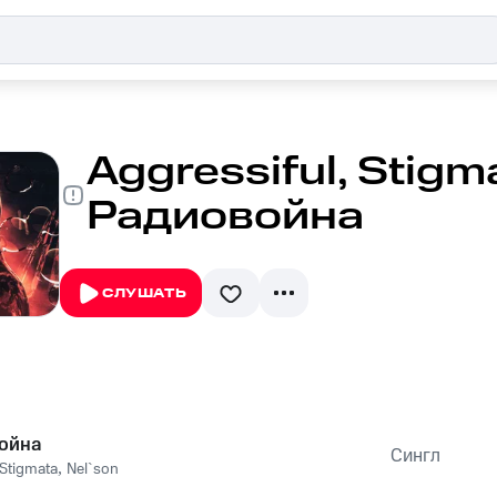
Aggressiful, Stigma
Радиовойна
СЛУШАТЬ
ойна
Сингл
Stigmata
,
Nel`son