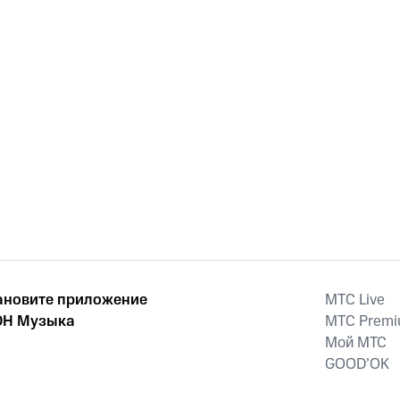
ановите приложение
MTС Live
Н Музыка
MTС Prem
Мой МТС
GOOD’OK