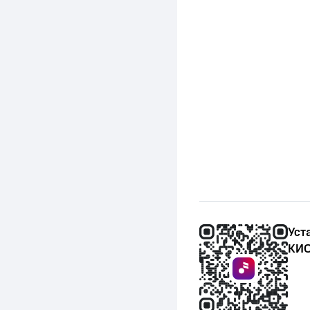
Уст
КИО