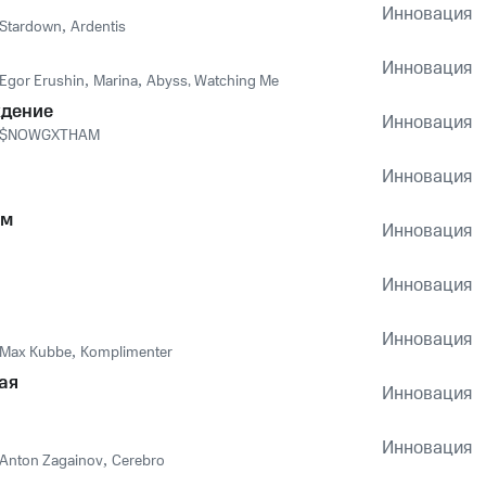
Инновация
Stardown
,
Ardentis
Инновация
Egor Erushin
,
Marina
,
Abyss, Watching Me
дение
Инновация
$NOWGXTHAM
Инновация
зм
Инновация
Инновация
Инновация
Max Kubbe
,
Komplimenter
ая
Инновация
Инновация
Anton Zagainov
,
Cerebro