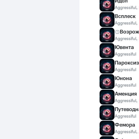
Идол
Aggressiful
,
Всплеск
Aggressiful
,
Возрож
Aggressiful
,
Ювента
Aggressiful
Парокси
Aggressiful
Юнона
Aggressiful
Аменция
Aggressiful
,
Путеводн
Aggressiful
Фемора
Aggressiful
,