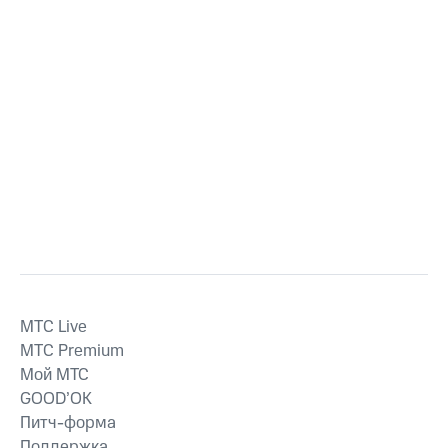
MTС Live
MTС Premium
Мой МТС
GOOD’OK
Питч-форма
Поддержка