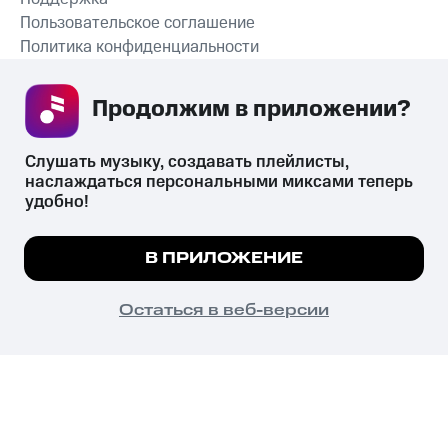
Пользовательское соглашение
Политика конфиденциальности
Рекомендательные технологии
Продолжим в приложении? 
СКАЧАТЬ ПРИЛОЖЕНИЕ
Слушать музыку, создавать плейлисты, 
наслаждаться персональными миксами теперь 
удобно!
Незаконное потребление наркотических средств,
психотропных веществ, их аналогов причиняет вред здоровью,
Мы используем куки, чтобы на сайте все
В ПРИЛОЖЕНИЕ
их незаконный оборот запрещён и влечёт установленную
работало.
Подробнее
законодательством ответственность.
© 2026 ООО «КИОН».
ПОНЯТНО
Остаться в веб-версии
Все права защищены
18+
Главная
В приложение
Избранное