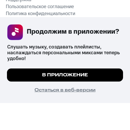
Пользовательское соглашение
Политика конфиденциальности
Рекомендательные технологии
Продолжим в приложении? 
СКАЧАТЬ ПРИЛОЖЕНИЕ
Слушать музыку, создавать плейлисты, 
наслаждаться персональными миксами теперь 
удобно!
Незаконное потребление наркотических средств,
психотропных веществ, их аналогов причиняет вред здоровью,
Мы используем куки, чтобы на сайте все
В ПРИЛОЖЕНИЕ
их незаконный оборот запрещён и влечёт установленную
работало.
Подробнее
законодательством ответственность.
© 2026 ООО «КИОН».
ПОНЯТНО
Остаться в веб-версии
Все права защищены
18+
Главная
В приложение
Избранное