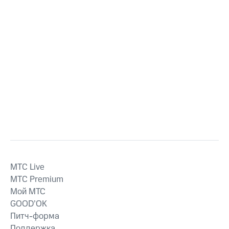
MTС Live
MTС Premium
Мой МТС
GOOD’OK
Питч-форма
Поддержка