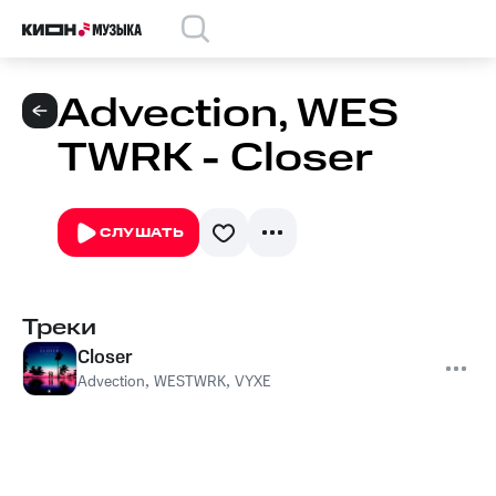
Advection, WES
TWRK - Closer
СЛУШАТЬ
Треки
Closer
Advection
,
WESTWRK
,
VYXE