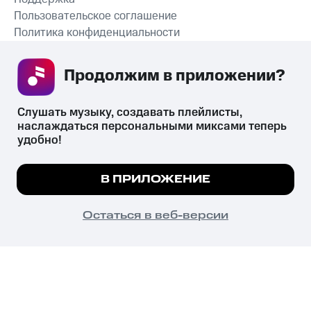
Пользовательское соглашение
Политика конфиденциальности
Рекомендательные технологии
Продолжим в приложении? 
СКАЧАТЬ ПРИЛОЖЕНИЕ
Слушать музыку, создавать плейлисты, 
наслаждаться персональными миксами теперь 
удобно!
Незаконное потребление наркотических средств,
психотропных веществ, их аналогов причиняет вред здоровью,
Мы используем куки, чтобы на сайте все
В ПРИЛОЖЕНИЕ
их незаконный оборот запрещён и влечёт установленную
работало.
Подробнее
законодательством ответственность.
© 2026 ООО «КИОН».
ПОНЯТНО
Остаться в веб-версии
Все права защищены
18+
Главная
В приложение
Избранное