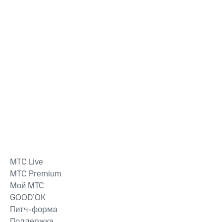
MTС Live
MTС Premium
Мой МТС
GOOD’OK
Питч-форма
Поддержка