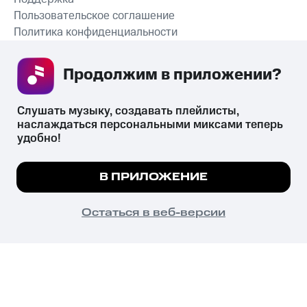
Пользовательское соглашение
Политика конфиденциальности
Рекомендательные технологии
Продолжим в приложении? 
СКАЧАТЬ ПРИЛОЖЕНИЕ
Слушать музыку, создавать плейлисты, 
наслаждаться персональными миксами теперь 
удобно!
Незаконное потребление наркотических средств,
психотропных веществ, их аналогов причиняет вред здоровью,
Мы используем куки, чтобы на сайте все
В ПРИЛОЖЕНИЕ
их незаконный оборот запрещён и влечёт установленную
работало.
Подробнее
законодательством ответственность.
© 2026 ООО «КИОН».
ПОНЯТНО
Остаться в веб-версии
Все права защищены
18+
Главная
В приложение
Избранное