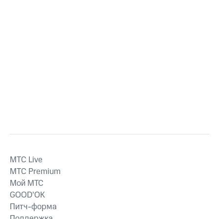
MTС Live
MTС Premium
Мой МТС
GOOD’OK
Питч-форма
Поддержка