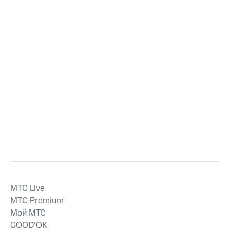
MTС Live
MTС Premium
Мой МТС
GOOD’OK