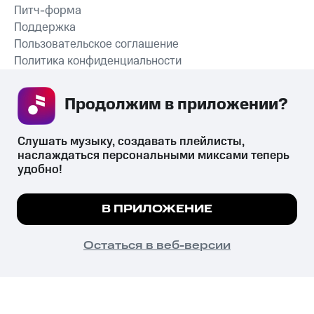
Питч-форма
Поддержка
Пользовательское соглашение
Политика конфиденциальности
Рекомендательные технологии
Продолжим в приложении? 
СКАЧАТЬ ПРИЛОЖЕНИЕ
Слушать музыку, создавать плейлисты, 
наслаждаться персональными миксами теперь 
удобно!
Незаконное потребление наркотических средств,
психотропных веществ, их аналогов причиняет вред здоровью,
Мы используем куки, чтобы на сайте все
В ПРИЛОЖЕНИЕ
их незаконный оборот запрещён и влечёт установленную
работало.
Подробнее
законодательством ответственность.
© 2026 ООО «КИОН».
ПОНЯТНО
Остаться в веб-версии
Все права защищены
18+
Главная
В приложение
Избранное