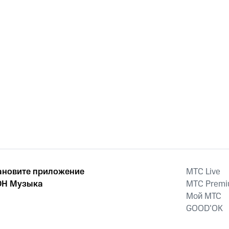
ановите приложение
MTС Live
Н Музыка
MTС Prem
Мой МТС
GOOD’OK