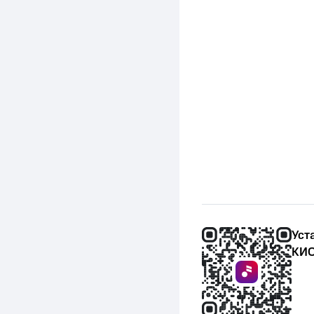
Уст
КИО