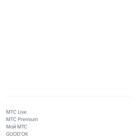
MTС Live
MTС Premium
Мой МТС
GOOD’OK