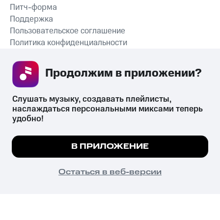
Питч-форма
Поддержка
Пользовательское соглашение
Политика конфиденциальности
Рекомендательные технологии
Продолжим в приложении? 
СКАЧАТЬ ПРИЛОЖЕНИЕ
Слушать музыку, создавать плейлисты, 
наслаждаться персональными миксами теперь 
удобно!
Незаконное потребление наркотических средств,
психотропных веществ, их аналогов причиняет вред здоровью,
Мы используем куки, чтобы на сайте все
В ПРИЛОЖЕНИЕ
их незаконный оборот запрещён и влечёт установленную
работало.
Подробнее
законодательством ответственность.
© 2026 ООО «КИОН».
ПОНЯТНО
Остаться в веб-версии
Все права защищены
18+
Главная
В приложение
Избранное